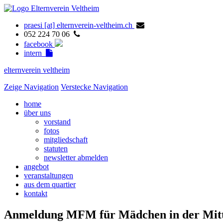
praesi [at] elternverein-veltheim.ch
052 224 70 06
facebook
intern
elternverein veltheim
Zeige Navigation
Verstecke Navigation
home
über uns
vorstand
fotos
mitgliedschaft
statuten
newsletter abmelden
angebot
veranstaltungen
aus dem quartier
kontakt
Anmeldung MFM für Mädchen in der Mitt