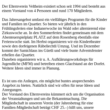
Der Elternverein Veltheim existiert schon seit 1994 und besteht aus
einem Vorstand von 4 Personen und rund 170 Mitgliedern.
Das Jahresangebot umfasst ein vielfältiges Programm für die Kinder
und Familien im Quartier. So bieten wir jährlich in den
Frühlingsferien eine Indianerwoche im Wald oder alternierend eine
Zirkuswoche an. In den Sommerferien findet gemeinsam mit dem
Abenteuerspielplatz PLATZ auf dem Rosenberg ebenfalls eine
Ferienwoche statt. Im Herbst organisieren wir ein Kindertheater
sowie den dorfeigenen Räbeliechtli Umzug. Und im Dezember
kommt der Samichlaus ins Güetli und viele bunte Adventsfenster
erhellen das Quartier.
Daneben organisieren wir u. A. Aufklärungsworkshops für
Jugendliche (MFM) und betreiben einen Glacéstand an der Dorfet.
Weitere Ideen sind immer in Planung.
Es ist uns ein Anliegen, ein möglichst buntes ansprechendes
Angebot zu bieten. Natürlich sind wir offen für neue Ideen und
Anregungen.
Der Vorstand des Elternvereins kümmert sich um die Organisation
der Veranstaltungen und um die Bekanntmachung. Die
Mitgliedschaft in unserem Verein (der Jahresbetrag für eine
Familien-Mitgliedschaft beträgt CHF 25.–) hilft uns, unsere