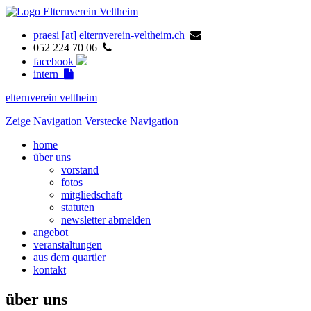
praesi [at] elternverein-veltheim.ch
052 224 70 06
facebook
intern
elternverein veltheim
Zeige Navigation
Verstecke Navigation
home
über uns
vorstand
fotos
mitgliedschaft
statuten
newsletter abmelden
angebot
veranstaltungen
aus dem quartier
kontakt
über uns